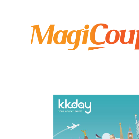
MagiCoupon HK
MagiCoupon HK Travel Discount Coupon Codes / MagiCoupon HK 旅遊折扣優惠碼