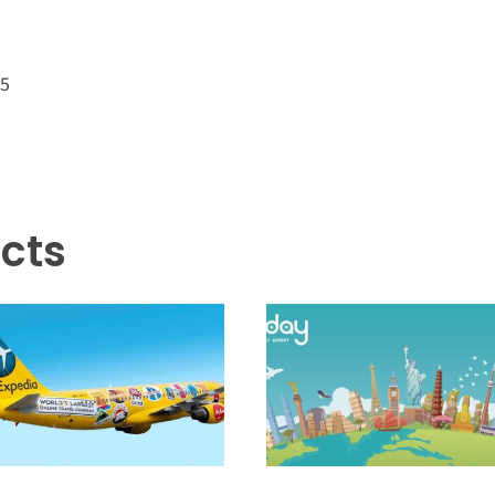
25
cts