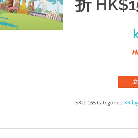
折 HK$1
H
立
SKU:
165
Categories:
KKday